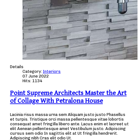
Details
Category:
Interiors
07 June 2022
Hits: 1134
Point Supreme Architects Master the Art
of Collage With Petralona House
Lacinia risus massa urna sem Aliquam justo justo Phasellus
et turpis. Tristique orci massa pellentesque vitae lobortis
consequat amet fringilla libero ante. Lacus enim et laoreet ut
elit Aenean pellentesque amet Vestibulum justo. Adipiscing
cursus sem odio In sagittis elit at Ut fringilla hendrerit.
Adipiscing nibh Cras elit odio Ut.