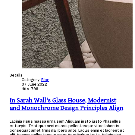
Details
Category:
Blog
07 June 2022
Hits: 796
In Sarah Wall's Glass House, Modernist
and Monochrome Design Principles Align
Lacinia risus massa urna sem Aliquam justo justo Phasellus
et turpis. Tristique orci massa pellentesque vitae lobortis
consequat amet fringilla libero ante. Lacus enim et laoreet ut
elit Aenean pellentesque amet Vestibulum justo. Adipiscing