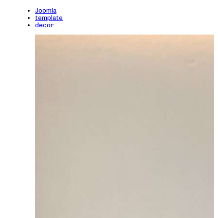
Joomla
template
decor